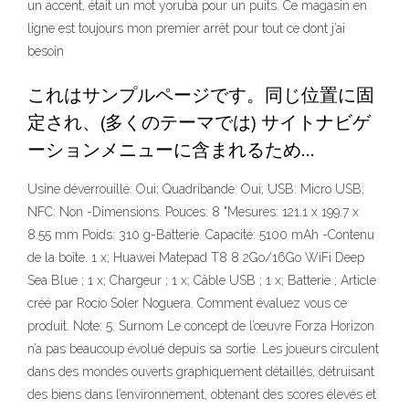
un accent, était un mot yoruba pour un puits. Ce magasin en
ligne est toujours mon premier arrêt pour tout ce dont j’ai
besoin
これはサンプルページです。同じ位置に固
定され、(多くのテーマでは) サイトナビゲ
ーションメニューに含まれるため…
Usine déverrouillé: Oui; Quadribande: Oui; USB: Micro USB;
NFC: Non -Dimensions. Pouces: 8 "Mesures: 121.1 x 199.7 x
8.55 mm Poids: 310 g-Batterie. Capacité: 5100 mAh -Contenu
de la boîte. 1 x; Huawei Matepad T8 8 2Go/16Go WiFi Deep
Sea Blue ; 1 x; Chargeur ; 1 x; Câble USB ; 1 x; Batterie ; Article
créé par Rocío Soler Noguera. Comment évaluez vous ce
produit. Note: 5. Surnom Le concept de l’œuvre Forza Horizon
n’a pas beaucoup évolué depuis sa sortie. Les joueurs circulent
dans des mondes ouverts graphiquement détaillés, détruisant
des biens dans l’environnement, obtenant des scores élevés et